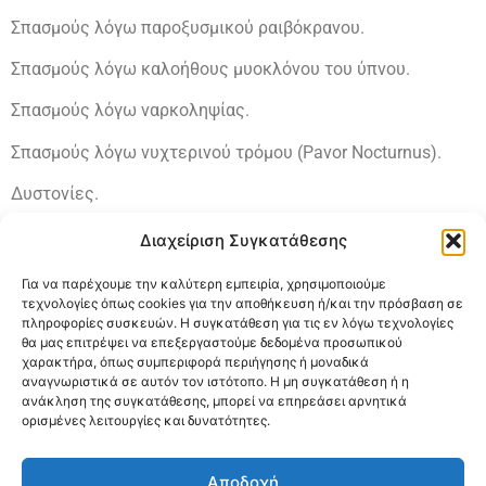
Σπασμούς λόγω παροξυσμικού ραιβόκρανου.
Σπασμούς λόγω καλοήθους μυοκλόνου του ύπνου.
Σπασμούς λόγω ναρκοληψίας.
Σπασμούς λόγω νυχτερινού τρόμου (Pavor Nocturnus).
Δυστονίες.
Διαχείριση Συγκατάθεσης
ΑΝΤΙΜΕΤΩΠΙΣΗ
:
Για να παρέχουμε την καλύτερη εμπειρία, χρησιμοποιούμε
τεχνολογίες όπως cookies για την αποθήκευση ή/και την πρόσβαση σε
Ελέγχουμε την θερμοκρασία του παιδιού.
πληροφορίες συσκευών. Η συγκατάθεση για τις εν λόγω τεχνολογίες
θα μας επιτρέψει να επεξεργαστούμε δεδομένα προσωπικού
Δεν βάζουμε ποτέ κάτι στο στόμα του παιδιού.
χαρακτήρα, όπως συμπεριφορά περιήγησης ή μοναδικά
αναγνωριστικά σε αυτόν τον ιστότοπο. Η μη συγκατάθεση ή η
Εάν το παιδί έχει χάσει τις αισθήσεις του το ξαπλώνουμε
ανάκληση της συγκατάθεσης, μπορεί να επηρεάσει αρνητικά
ορισμένες λειτουργίες και δυνατότητες.
στο πλάι.
Επικοινωνούμε άμεσα με το γιατρό μας.
Αποδοχή